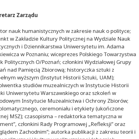
retarz Zarządu
tor nauk humanistycznych w zakresie nauk o polityce;
nkt w Zakładzie Kultury Politycznej na Wydziale Nauk
itycznych i Dziennikarstwa Uniwersytetu im. Adama
kiewicza w Poznaniu; wiceprezes Polskiego Towarzystwa
k Politycznych O/Poznań; członkini Wydziałowej Grupy
ań nad Pamięcią Zbiorową; historyczka sztuki z
ełnym wyższym (Instytut Historii Sztuki, UAM);
olwentka studiów muzealniczych w Instytucie Historii
uki Uniwersytetu Warszawskiego oraz szkoleń w
odowym Instytucie Muzealnictwa i Ochrony Zbiorów;
yplomatycznego, ceremoniału i etykiety (ukończone
znej MSZ); czasopisma – redaktorka tematyczna w
ment”, członkini Rady Programowej „Refleksji” oraz
lądem Zachodnim”; autorka publikacji z zakresu teorii i