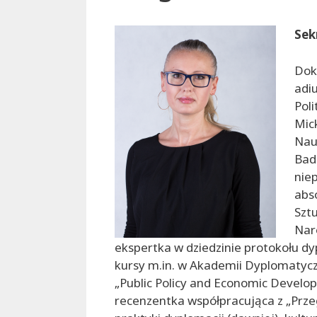
Sek
Dok
adiu
Pol
Mic
Nau
Bad
niep
abs
Szt
Nar
ekspertka w dziedzinie protokołu d
kursy m.in. w Akademii Dyplomatyc
„Public Policy and Economic Develop
recenzentka współpracująca z „Przeg