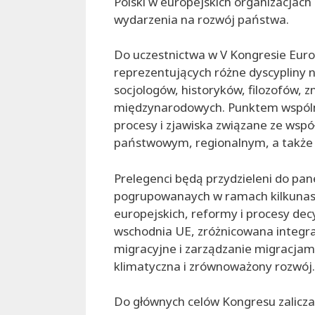
Polski w europejskich organizacjach
wydarzenia na rozwój państwa.
Do uczestnictwa w V Kongresie Eur
reprezentujących różne dyscypliny 
socjologów, historyków, filozofów, 
międzynarodowych. Punktem wspóln
procesy i zjawiska związane ze ws
państwowym, regionalnym, a także 
Prelegenci będą przydzieleni do pane
pogrupowanaych w ramach kilkunast
europejskich, reformy i procesy decy
wschodnia UE, zróżnicowana integra
migracyjne i zarządzanie migracjami
klimatyczna i zrównoważony rozwój.
Do głównych celów Kongresu zalicz