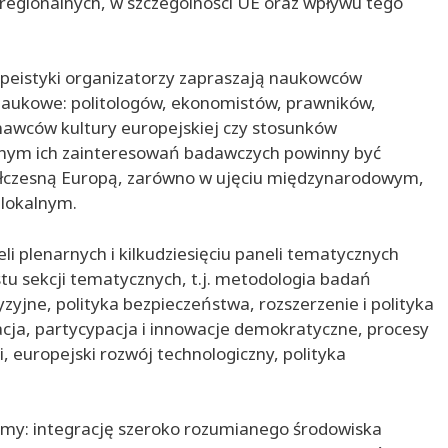
 regionalnych, w szczególności UE oraz wpływu tego
opeistyki organizatorzy zapraszają naukowców
naukowe: politologów, ekonomistów, prawników,
znawców kultury europejskiej czy stosunków
ym ich zainteresowań badawczych powinny być
półczesną Europą, zarówno w ujęciu międzynarodowym,
lokalnym.
li plenarnych i kilkudziesięciu paneli tematycznych
u sekcji tematycznych, t.j. metodologia badań
zyjne, polityka bezpieczeństwa, rozszerzenie i polityka
cja, partycypacja i innowacje demokratyczne, procesy
, europejski rozwój technologiczny, polityka
amy: integrację szeroko rozumianego środowiska