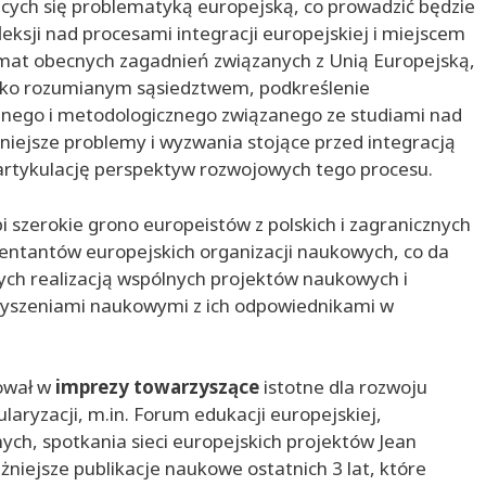
ych się problematyką europejską, co prowadzić będzie
eksji nad procesami integracji europejskiej i miejscem
emat obecnych zagadnień związanych z Unią Europejską,
roko rozumianym sąsiedztwem, podkreślenie
znego i metodologicznego związanego ze studiami nad
niejsze problemy i wyzwania stojące przed integracją
artykulację perspektyw rozwojowych tego procesu.
i szerokie grono europeistów z polskich i zagranicznych
ntantów europejskich organizacji naukowych, co da
cych realizacją wspólnych projektów naukowych i
zyszeniami naukowymi z ich odpowiednikami w
tował w
imprezy towarzyszące
istotne dla rozwoju
laryzacji, m.in. Forum edukacji europejskiej,
ch, spotkania sieci europejskich projektów Jean
niejsze publikacje naukowe ostatnich 3 lat, które