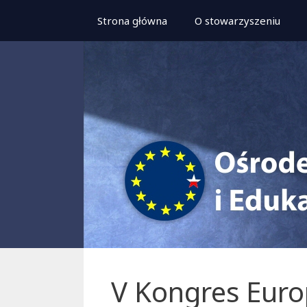
Przeskocz
Strona główna
O stowarzyszeniu
do
treści
V Kongres Euro