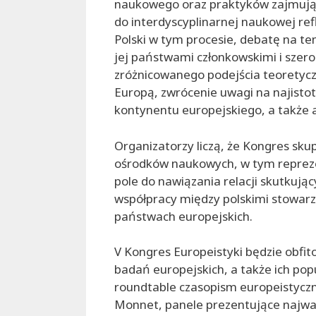
naukowego oraz praktyków zajmując
do interdyscyplinarnej naukowej refl
Polski w tym procesie, debatę na t
jej państwami członkowskimi i sze
zróżnicowanego podejścia teoretyc
Europą, zwrócenie uwagi na najistot
kontynentu europejskiego, a także 
Organizatorzy liczą, że Kongres skup
ośrodków naukowych, w tym repreze
pole do nawiązania relacji skutkują
współpracy między polskimi stowar
państwach europejskich.
V Kongres Europeistyki będzie obfi
badań europejskich, a także ich popu
roundtable czasopism europeistyczny
Monnet, panele prezentujące najważ