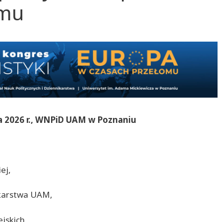
omu
a 2026 r., WNPiD UAM w Poznaniu
ej,
ikarstwa UAM,
jskich